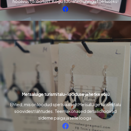
hoolivust ja lootust. Kogu tulu läheb ühingu toetuseks!
Metsaluige turismitalu– looduse ja hetke võlu
Ehted, mis on loodud spetsiaalselt Metsaluige turismitalu
soovidest lähtudes. Teemakohased detailid loovad
sideme paiga ja selle looga.