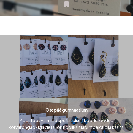
Otepää gümnaasium
Koostöös valmisid spetsiaalselt koolile loodud
kõrvarõngad- iga detail on hoolikalt läbi mõeldud ja käsitsi