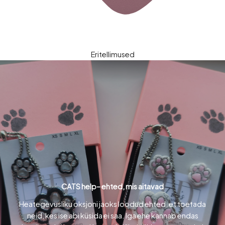
Eritellimused
CATS help– ehted, mis aitavad
Heategevusliku oksjoni jaoks loodud ehted, et toetada
neid, kes ise abi küsida ei saa. Iga ehe kannab endas