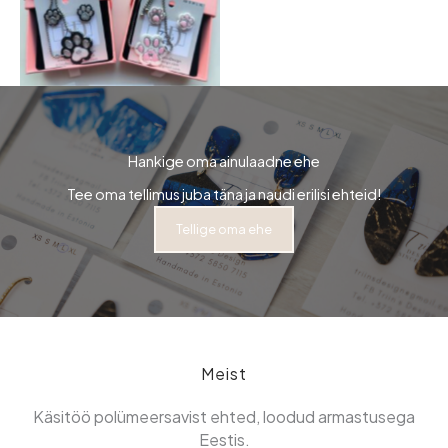
Hankige oma ainulaadne ehe
Tee oma tellimus juba täna ja naudi erilisi ehteid!
Tellige oma ehe
Meist
Käsitöö polümeersavist ehted, loodud armastusega
Eestis.