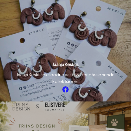
Jääaja Keskus
Jääaja Keskusele loodud vastavalt eripärale nende
kollektsioon.