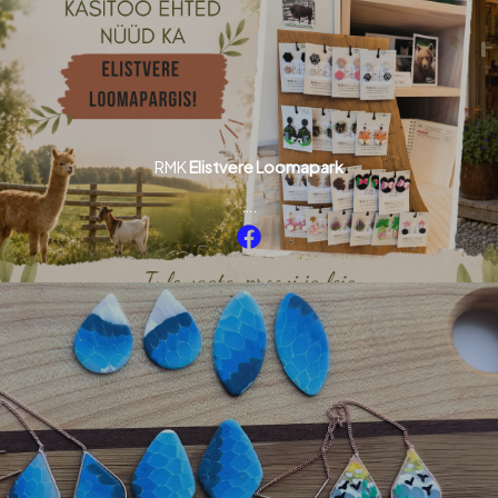
RMK
Elistvere Loomapark
….