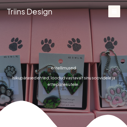
Skip
Triins Design
to
content
eritellimused
Isikupärased ehted, loodud vastavalt sinu soovidele ja
ettepanekutele.